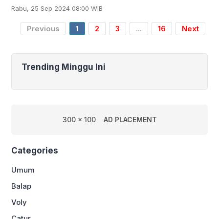
turnamen BWF Super 300 Macau Open
Rabu, 25 Sep 2024 08:00 WIB
2024, pada Rabu (25/9) pagi ini mulai
pukul 09.00
Previous
1
2
3
...
16
Next
Trending Minggu Ini
300 x 100
AD PLACEMENT
Categories
Umum
Balap
Voly
Catur