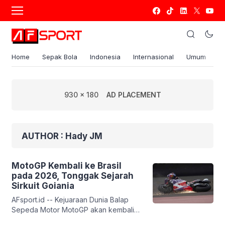
Home
Sepak Bola
Indonesia
Internasional
Umum
S
930 x 180
AD PLACEMENT
AUTHOR : Hady JM
MotoGP Kembali ke Brasil
pada 2026, Tonggak Sejarah
Sirkuit Goiania
AFsport.id -- Kejuaraan Dunia Balap
Sepeda Motor MotoGP akan kembali
berkompetisi di Sirkuit Goiania Ayrton