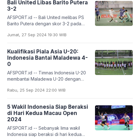
Bali United Libas Barito Putera
3-2
AFSPORT.id -- Bali United melibas PS
Barito Putera dengan skor 3-2 pada
laga pekan ketujuh Liga 1 Indonesia
Jumat, 27 Sep 2024 19:30 WIB
2024/2025 di Stadion Kapten I Wayan
Dipta,
Kualifikasi Piala Asia U-20:
Indonesia Bantai Maladewa 4-
0
AFSPORT.id -- Timnas Indonesia U-20
membantai Maladewa U-20 dengan
skor 4-0 pada laga pembuka Grup F
Rabu, 25 Sep 2024 22:00 WIB
kualifikasi Piala Asia U-20 2025 di
Stadion Madya Gelora
5 Wakil Indonesia Siap Beraksi
di Hari Kedua Macau Open
2024
AFSPORT.id -- Sebanyak lima wakil
Indonesia siap beraksi di hari kedua