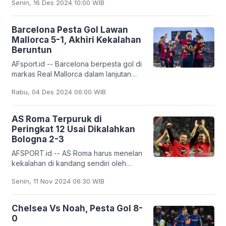
Senin, 16 Des 2024 10:00 WIB
Senna di Brasil, pada tahun 2026
hingga 2030.
Barcelona Pesta Gol Lawan
Mallorca 5-1, Akhiri Kekalahan
Beruntun
AFsport.id -- Barcelona berpesta gol di
markas Real Mallorca dalam lanjutan
LaLiga 2024/2025 pekan ke-19 di San
Rabu, 04 Des 2024 06:00 WIB
Moix, pada Rabu (4/11) dini hari waktu
AS Roma Terpuruk di
Peringkat 12 Usai Dikalahkan
Bologna 2-3
AFSPORT.id -- AS Roma harus menelan
kekalahan di kandang sendiri oleh
Bologna dengan skor 2-3 dalam
Senin, 11 Nov 2024 06:30 WIB
giornatta ke-12 Serie A 2024/2025 di
Stadion Olimpico pada
Chelsea Vs Noah, Pesta Gol 8-
0