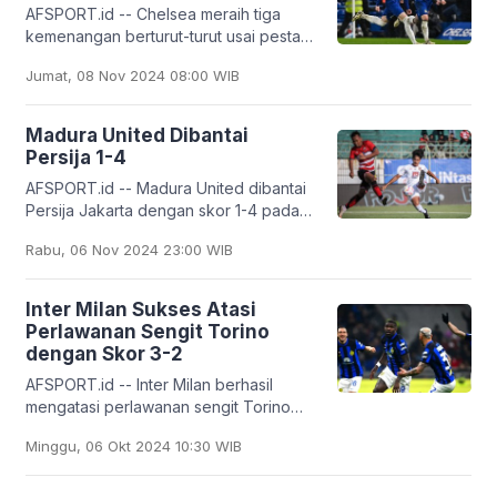
AFSPORT.id -- Chelsea meraih tiga
kemenangan berturut-turut usai pesta
gol saat melawan Noah dengan skor 8-
Jumat, 08 Nov 2024 08:00 WIB
0 pada pertandingan ketiga Liga
Konferensi. Laga
Madura United Dibantai
Persija 1-4
AFSPORT.id -- Madura United dibantai
Persija Jakarta dengan skor 1-4 pada
pertandingan Liga 1 di Stadion
Rabu, 06 Nov 2024 23:00 WIB
Pakansari, Kabupaten Bogor, Rabu
(6/11)
Inter Milan Sukses Atasi
Perlawanan Sengit Torino
dengan Skor 3-2
AFSPORT.id -- Inter Milan berhasil
mengatasi perlawanan sengit Torino
dalam laga giornata atau Liga Italia ke-7
Minggu, 06 Okt 2024 10:30 WIB
Serie A 2024/2025 yang berlangsung
di Stadion