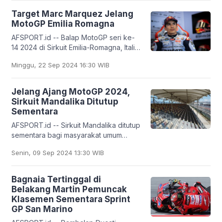
Target Marc Marquez Jelang
MotoGP Emilia Romagna
AFSPORT.id -- Balap MotoGP seri ke-
14 2024 di Sirkuit Emilia-Romagna, Italia,
akan berlangsung pada Minggu (22/9)
Minggu, 22 Sep 2024 16:30 WIB
malam nanti. Pembalap Gresini Racing
Federal
Jelang Ajang MotoGP 2024,
Sirkuit Mandalika Ditutup
Sementara
AFSPORT.id -- Sirkuit Mandalika ditutup
sementara bagi masyarakat umum
dalam rangka mempersiapkan
Senin, 09 Sep 2024 13:30 WIB
berbagai fasilitas pendukung jelang
ajang MotoGP Indonesia
Bagnaia Tertinggal di
Belakang Martin Pemuncak
Klasemen Sementara Sprint
GP San Marino