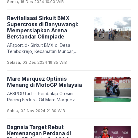
Senin, 16 Des 2024 10:00 WIB
Senna di Brasil, pada tahun 2026
hingga 2030.
Revitalisasi Sirkuit BMX
Supercross di Banyuwangi:
Mempersiapkan Arena
Berstandar Olimpiade
AFsport.id- Sirkuit BMX di Desa
Tembokrejo, Kecamatan Muncar,
Kabupaten Banyuwangi, Jawa Timur
Selasa, 03 Des 2024 19:35 WIB
mulai direvitalisasi dan bakal menjadi
arena supercross dengan
Marc Marquez Optimis
Menang di MotoGP Malaysia
AFSPORT.id -- Pembalap Gresini
Racing Federal Oil Marc Marquez
mengincar kemenangan dalam MotoGP
Sabtu, 02 Nov 2024 21:30 WIB
seri ke-19 musim 2024 di Sirkuit
Sepang, Malaysia pada Minggu
Bagnaia Target Rebut
Kemenangan Perdana di