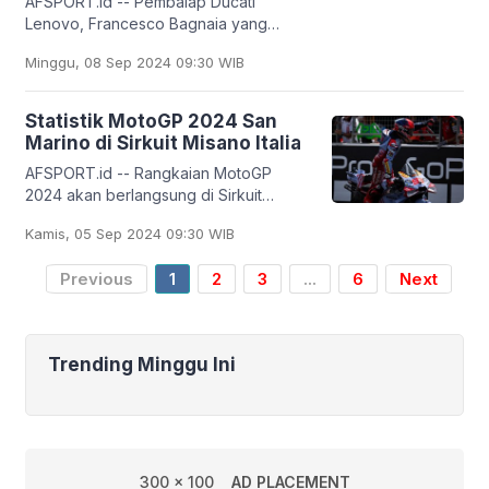
AFSPORT.id -- Pembalap Ducati
Lenovo, Francesco Bagnaia yang
memulai balapan dari posisi pole harus
Minggu, 08 Sep 2024 09:30 WIB
puas berada tepat di belakang
pemuncak klasemen sementara
Statistik MotoGP 2024 San
Marino di Sirkuit Misano Italia
AFSPORT.id -- Rangkaian MotoGP
2024 akan berlangsung di Sirkuit
Misano di Italia, untuk putaran Grand
Kamis, 05 Sep 2024 09:30 WIB
Prix San Marino, setelah Grand Prix
Aragon di Spanyol
Previous
1
2
3
...
6
Next
Trending Minggu Ini
300 x 100
AD PLACEMENT