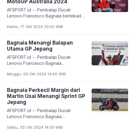
MotoGP Australia 2024
AFSPORT.id -- Pembalap Ducati
Lenovo Francesco Bagnaia bertekad
merebut kemenangan perdananya
Kamis, 17 Okt 2024 20:00 WIB
pada Grand Prix Australia yang akan
digelar di Sirkuit Phillip
Bagnaia Menangi Balapan
Utama GP Jepang
AFSPORT.id -- Pembalap Ducati
Lenovo Francesco Bagnaia
menyempurnakan akhir pekannya di
Minggu, 06 Okt 2024 14:00 WIB
Sirkuit Motegi. Bagnaia memenangi
balapan utama (race) Grand Prix
Bagnaia Perkecil Margin dari
Martin Usai Menangi Sprint GP
Jepang
AFSPORT.id -- Pembalap Ducati
Lenovo Francesco Bagnaia
memperkecil marginnya dari pemuncak
Sabtu, 05 Okt 2024 14:30 WIB
klasemen sementara MotoGP musim ini,
Jorge Martin (Prima Pramac