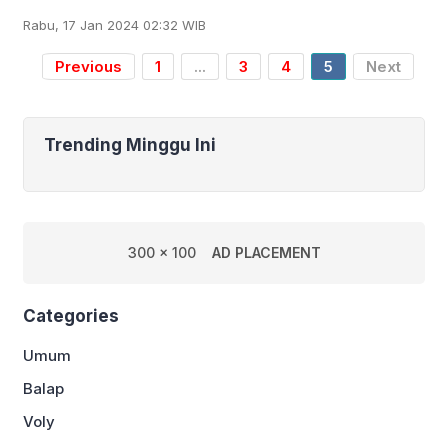
Agustus 2024 mendatang, akan
Rabu, 17 Jan 2024 02:32 WIB
menjadi tuan rumah NBA All-Star 2026.
Komisioner NBA
Previous
1
...
3
4
5
Next
Trending Minggu Ini
300 x 100
AD PLACEMENT
Categories
Umum
Balap
Voly