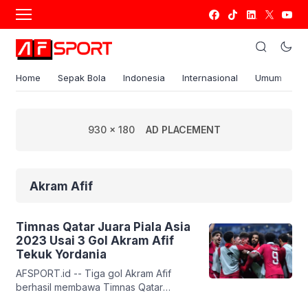
Home
Sepak Bola
Indonesia
Internasional
Umum
S
930 x 180
AD PLACEMENT
Akram Afif
Timnas Qatar Juara Piala Asia
2023 Usai 3 Gol Akram Afif
Tekuk Yordania
AFSPORT.id -- Tiga gol Akram Afif
berhasil membawa Timnas Qatar
menjuarai Piala Asia 2023 usai