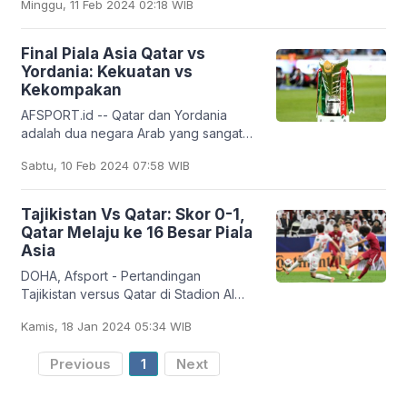
Minggu, 11 Feb 2024 02:18 WIB
mengalahkan Yordania 3-1 di Lusail
Stadium pada Sabtu (10/2)
Final Piala Asia Qatar vs
Yordania: Kekuatan vs
Kekompakan
AFSPORT.id -- Qatar dan Yordania
adalah dua negara Arab yang sangat
stabil, moderat, dan terbuka kepada
Sabtu, 10 Feb 2024 07:58 WIB
dunia luar dibandingkan umumnya
negara Arab. Karena
Tajikistan Vs Qatar: Skor 0-1,
Qatar Melaju ke 16 Besar Piala
Asia
DOHA, Afsport - Pertandingan
Tajikistan versus Qatar di Stadion Al
Bayt pada Rabu setempat atau Kamis
Kamis, 18 Jan 2024 05:34 WIB
(18/1/2024) dini hari WIB, berakhir
dengan skor
Previous
1
Next