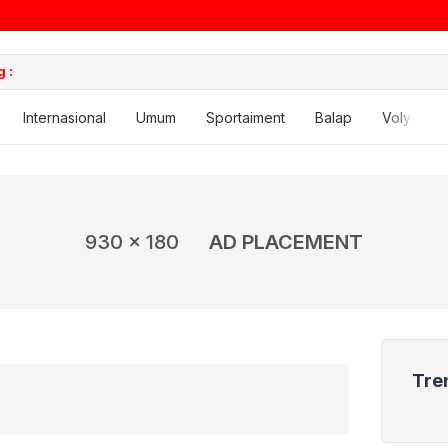
 :
Internasional
Umum
Sportaiment
Balap
Voly
B
930 x 180
AD PLACEMENT
Tre