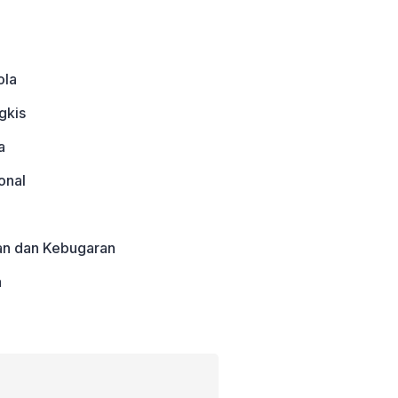
ola
gkis
a
onal
an dan Kebugaran
a