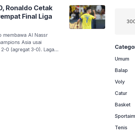
-0, Ronaldo Cetak
rempat Final Liga
300
do membawa Al Nassr
hampions Asia usai
Catego
2-0 (agregat 3-0). Laga
Umum
Balap
Voly
Catur
Basket
Sportaim
Tenis