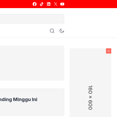
ulu Tangkis
Basket
Allsport
160 x 600
nding Minggu Ini