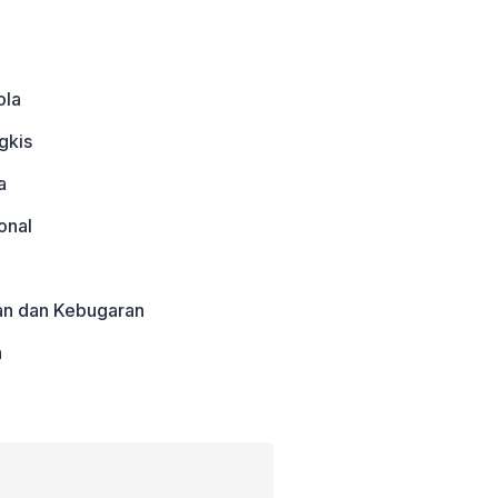
ola
gkis
a
onal
an dan Kebugaran
a