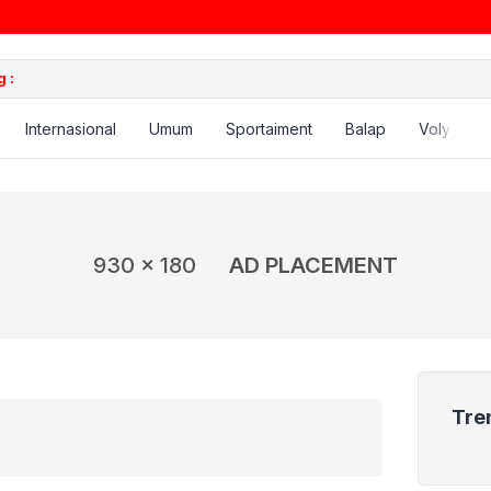
 :
Internasional
Umum
Sportaiment
Balap
Voly
B
930 x 180
AD PLACEMENT
Tre