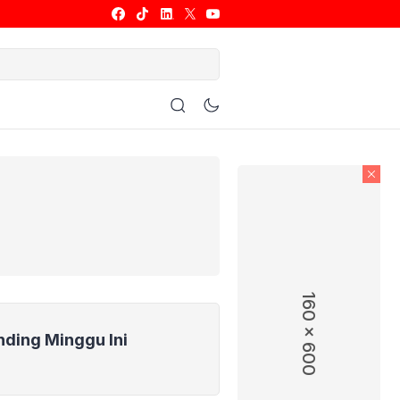
ulu Tangkis
Basket
Allsport
160 x 600
nding Minggu Ini