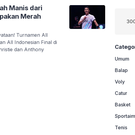
uah Manis dari
mpakan Merah
300
ataan! Turnamen All
 All Indonesian Final di
Catego
hristie dan Anthony
Umum
Balap
Voly
Catur
Basket
Sportaim
Tenis