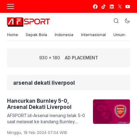
Home
Sepak Bola
Indonesia
Internasional
Umum
S
930 x 180
AD PLACEMENT
arsenal dekati liverpool
Hancurkan Burnley 5-0,
Arsenal Dekati Liverpool
AFSPORT.id-Arsenal menang telak 5-0
saat melawat ke kandang Burnley
dalam pertandingan pekan ke-25 Liga
Minggu, 18 Feb 2024 07:04 WIB
Premier Inggris di Turf Moor pada