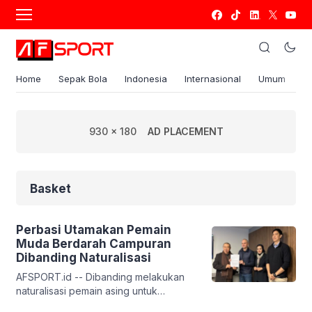
Home
Sepak Bola
Indonesia
Internasional
Umum
S
930 x 180
AD PLACEMENT
Basket
Perbasi Utamakan Pemain
Muda Berdarah Campuran
Dibanding Naturalisasi
AFSPORT.id -- Dibanding melakukan
naturalisasi pemain asing untuk
memperkuat timnas basket putra dan