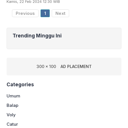
Kamis, 22 Feb 2024 12:30 WIB
putri Indonesia, Pengurus Pusat (PP)
Persatuan Bola Basket
Previous
1
Next
Trending Minggu Ini
300 x 100
AD PLACEMENT
Categories
Umum
Balap
Voly
Catur