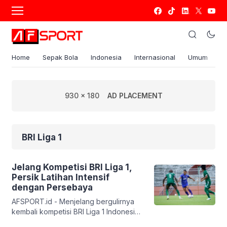
Home
Sepak Bola
Indonesia
Internasional
Umum
S
930 x 180
AD PLACEMENT
BRI Liga 1
Jelang Kompetisi BRI Liga 1,
Persik Latihan Intensif
dengan Persebaya
AFSPORT.id - Menjelang bergulirnya
kembali kompetisi BRI Liga 1 Indonesia
2023/2024 pada awal Februari 2024,