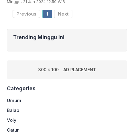
Minggu, 21 Jan 2024 12:50 WIB
Tim Persik Kediri, Jawa Timur,
menggelar latihan
Previous
1
Next
Trending Minggu Ini
300 x 100
AD PLACEMENT
Categories
Umum
Balap
Voly
Catur