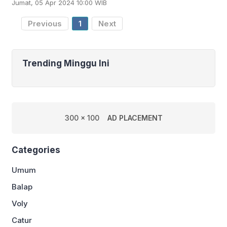
Jumat, 05 Apr 2024 10:00 WIB
berkat dua gol Cole Palmer pada menit
tambahan. Laga Chelsea Vs MU
Previous
1
Next
Trending Minggu Ini
300 x 100
AD PLACEMENT
Categories
Umum
Balap
Voly
Catur