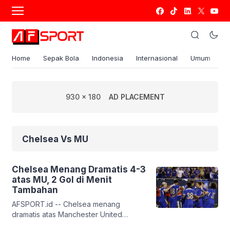
Home
Sepak Bola
Indonesia
Internasional
Umum
S
930 x 180
AD PLACEMENT
Chelsea Vs MU
Chelsea Menang Dramatis 4-3
atas MU, 2 Gol di Menit
Tambahan
AFSPORT.id -- Chelsea menang
dramatis atas Manchester United
dengan skor 4-3. Chelsea menang