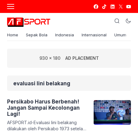
Home
Sepak Bola
Indonesia
Internasional
Umum
S
930 x 180
AD PLACEMENT
evaluasi lini belakang
Persikabo Harus Berbenah!
Jangan Sampai Kecolongan
Lagi!
AFSPORT.id-Evaluasi lini belakang
dilakukan oleh Persikabo 1973 setelah
dikalahkan Borneo FC dengan skor 3-2