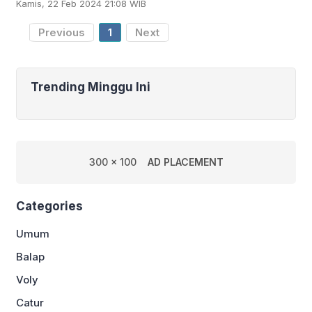
Kamis, 22 Feb 2024 21:08 WIB
pada laga ke-25 Liga 1 Indonesia
2023/2024 di
Previous
1
Next
Trending Minggu Ini
300 x 100
AD PLACEMENT
Categories
Umum
Balap
Voly
Catur