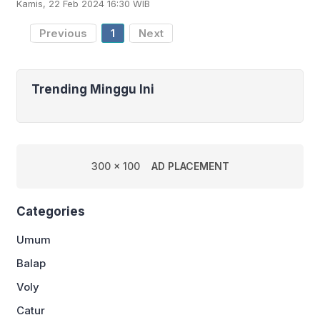
Kamis, 22 Feb 2024 16:30 WIB
memerlukan adaptasi secara psikologis
untuk tampil
Previous
1
Next
Trending Minggu Ini
300 x 100
AD PLACEMENT
Categories
Umum
Balap
Voly
Catur