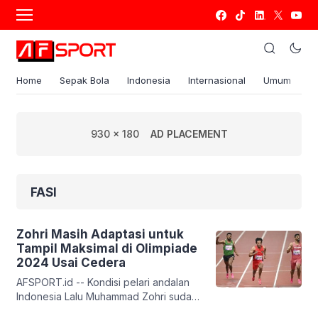
Home
Sepak Bola
Indonesia
Internasional
Umum
S
930 x 180
AD PLACEMENT
FASI
Zohri Masih Adaptasi untuk
Tampil Maksimal di Olimpiade
2024 Usai Cedera
AFSPORT.id -- Kondisi pelari andalan
Indonesia Lalu Muhammad Zohri sudah
pulih dari cedera. Namun masih