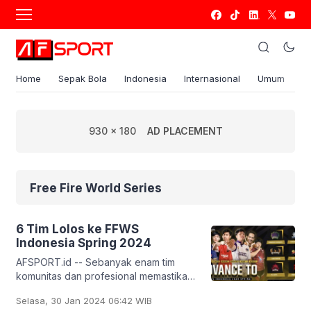
Home
Sepak Bola
Indonesia
Internasional
Umum
S
930 x 180
AD PLACEMENT
Free Fire World Series
6 Tim Lolos ke FFWS
Indonesia Spring 2024
AFSPORT.id -- Sebanyak enam tim
komunitas dan profesional memastikan
diri untuk lolos ke Free Fire World
Selasa, 30 Jan 2024 06:42 WIB
Series (FFWS) Indonesia 2024 Spring