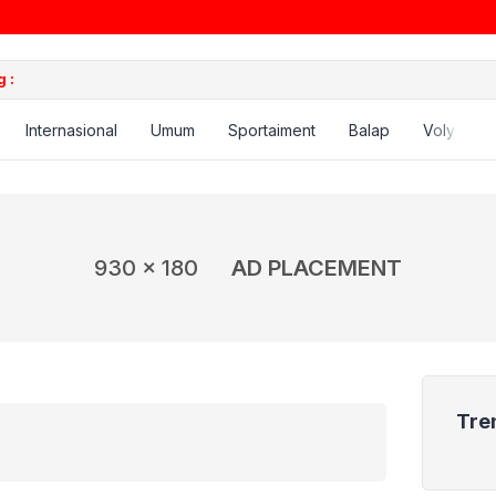
 :
Internasional
Umum
Sportaiment
Balap
Voly
B
930 x 180
AD PLACEMENT
Tre