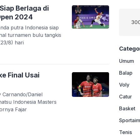
Siap Berlaga di
Open 2024
300
nda putra Indonesia siap
nal turnamen bulu tangkis
23/8) hari
Catego
Umum
Balap
e Final Usai
Voly
y Carnando/Daniel
Catur
hatsu Indonesia Masters
Basket
ornya Fajar
Sportaim
Tenis