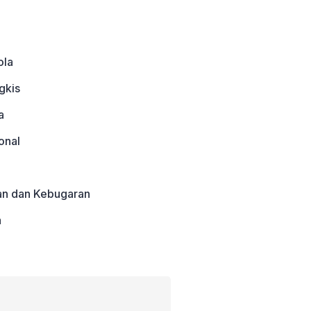
ola
gkis
a
onal
an dan Kebugaran
a