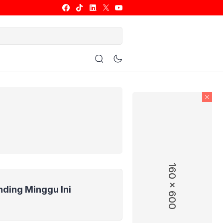
ulu Tangkis
Basket
Allsport
160 x 600
nding Minggu Ini