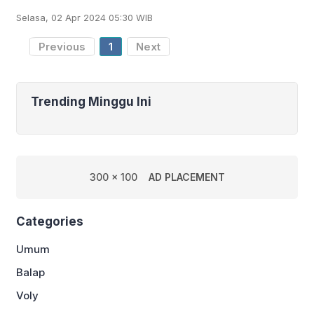
Italia di Stadion Giuseppe Meazza,
Selasa, 02 Apr 2024 05:30 WIB
Milan, Selasa (2/4/2024) dini hari WIB.
Sehingga, Milan
Previous
1
Next
Trending Minggu Ini
300 x 100
AD PLACEMENT
Categories
Umum
Balap
Voly