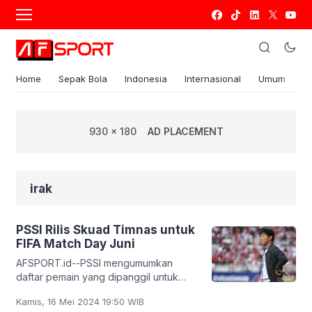
Home
Sepak Bola
Indonesia
Internasional
Umum
S
930 x 180
AD PLACEMENT
irak
PSSI Rilis Skuad Timnas untuk
FIFA Match Day Juni
AFSPORT.id--PSSI mengumumkan
daftar pemain yang dipanggil untuk
mengikuti FIFA Match Day Juni 2024,
Kamis, 16 Mei 2024 19:50 WIB
yakni dua pertandingan kualifikasi Piala