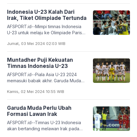
Dunia melawan Irak
Indonesia U-23 Kalah Dari
Irak, Tiket Olimpiade Tertunda
AFSPORT.id--Mimpi timnas Indonesia
U-23 untuk melaju ke Olimpiade Paris
2024 harus tertunda. Garuda Muda
Jumat, 03 Mei 2024 02:03 WIB
gagal meraih tiket otomatis setelah
ditaklukkan Irak
Muntadher Puji Kekuatan
Timnas Indonesia U-23
AFSPORT.id--Piala Asia U-23 2024
memasuki babak akhir. Garuda Muda
akan bertanding melawan Irak di
Kamis, 02 Mei 2024 10:55 WIB
perebutan tempat ketiga pada Kamis
(2/5) malam ini.
Garuda Muda Perlu Ubah
Formasi Lawan Irak
AFSPORT.id--Timnas U-23 Indonesia
akan bertanding melawan Irak pada
Kamis malam (2 Mei 2024) di Stadion