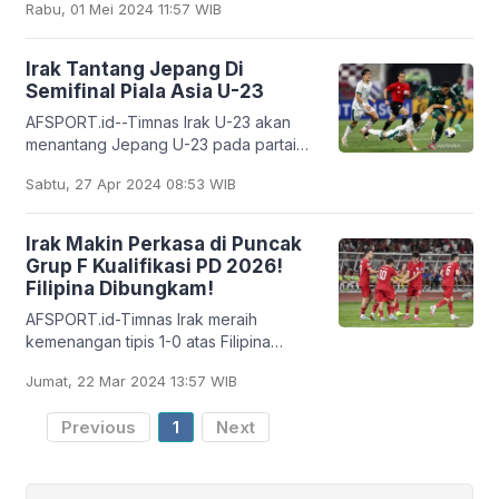
Rabu, 01 Mei 2024 11:57 WIB
Abdullah bin Khalifa, Doha, Qatar, untuk
memperebutkan
Irak Tantang Jepang Di
Semifinal Piala Asia U-23
AFSPORT.id--Timnas Irak U-23 akan
menantang Jepang U-23 pada partai
semifinal Piala Asia U-23 2024 setelah
Sabtu, 27 Apr 2024 08:53 WIB
mengalahkan Vietnam U-23 pada
babak perempat final
Irak Makin Perkasa di Puncak
Grup F Kualifikasi PD 2026!
Filipina Dibungkam!
AFSPORT.id-Timnas Irak meraih
kemenangan tipis 1-0 atas Filipina
dalam pertandingan Grup F putaran
Jumat, 22 Mar 2024 13:57 WIB
kedua Kualifikasi Piala Dunia 2026 di
Basra International
Previous
1
Next