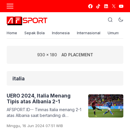
Home
Sepak Bola
Indonesia
Internasional
Umum
S
930 x 180
AD PLACEMENT
italia
UERO 2024, Italia Menang
Tipis atas Albania 2-1
AFSPORT.ID-- Timnas Italia menang 2-1
atas Albania saat bertanding di
Dortmund, Ahad, 16 Juni 2024 dini hari
Minggu, 16 Jun 2024 07:51 WIB
wib. Italia sempat dikejutkan dengan