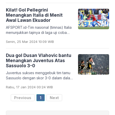
goal cepat
Kilat! Gol Pellegrini
Menangkan Italia di Menit
Awal Lawan Ekuador
AFSPORT.id-Tim nasional (timnas) Italia
menunjukkan tajinya di laga uji coba
melawan Ekuador. Gli Azzurri -julukan
Senin, 25 Mar 2024 10:09 WIB
timnas Italia- berhasil meraih
kemenangan
Dua gol Dusan Vlahovic bantu
Menangkan Juventus Atas
Sassuolo 3-0
Juventus sukses menggebuk tim tamu
Sassuolo dengan skor 3-0 dalam dalam
lanjutan pekan ke-20 Liga Italia di
Rabu, 17 Jan 2024 00:24 WIB
Allianz Stadium pada Rabu dini hari
WIB. Dua gol
Previous
1
Next