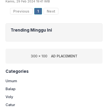
Kamis, 29 Feb 2024 19:41 WIB
lolos setelah menang 1-0 atas Malut
United pada
Previous
1
Next
Trending Minggu Ini
300 x 100
AD PLACEMENT
Categories
Umum
Balap
Voly
Catur