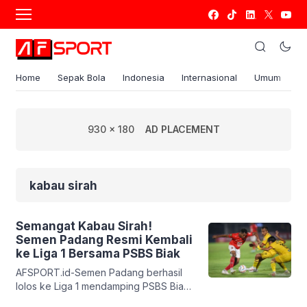
Home
Sepak Bola
Indonesia
Internasional
Umum
S
930 x 180
AD PLACEMENT
kabau sirah
Semangat Kabau Sirah!
Semen Padang Resmi Kembali
ke Liga 1 Bersama PSBS Biak
AFSPORT.id-Semen Padang berhasil
lolos ke Liga 1 mendamping PSBS Biak.
Tim berjuluk Kabau Sirah itu berhasil