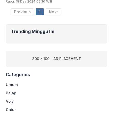
Rabu, 18 Des 2024 05:30 WIB
Silat ke-20 dan Kejuaraan Dunia
Pencak Silat Junior
Previous
1
Next
Trending Minggu Ini
300 x 100
AD PLACEMENT
Categories
Umum
Balap
Voly
Catur