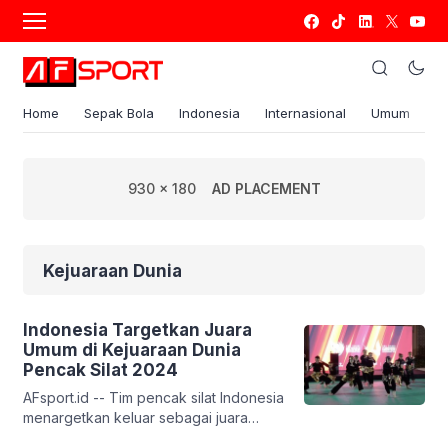
Home
Sepak Bola
Indonesia
Internasional
Umum
S
930 x 180
AD PLACEMENT
Kejuaraan Dunia
Indonesia Targetkan Juara
Umum di Kejuaraan Dunia
Pencak Silat 2024
AFsport.id -- Tim pencak silat Indonesia
menargetkan keluar sebagai juara
umum pada Kejuaraan Dunia Pencak