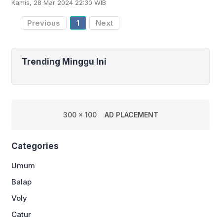
Kamis, 28 Mar 2024 22:30 WIB
sekitar 10 juta dolar AS atau Rp158,7
miliar. Ia kini merasa
Previous
1
Next
Trending Minggu Ini
300 x 100
AD PLACEMENT
Categories
Umum
Balap
Voly
Catur