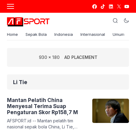
Home
Sepak Bola
Indonesia
Internasional
Umum
S
930 x 180
AD PLACEMENT
Li Tie
Mantan Pelatih China
Menyesal Terima Suap
Pengaturan Skor Rp158,7 M
AFSPORT.id -- Mantan pelatih tim
nasional sepak bola China, Li Tie,
mengaku pernah menerima suap