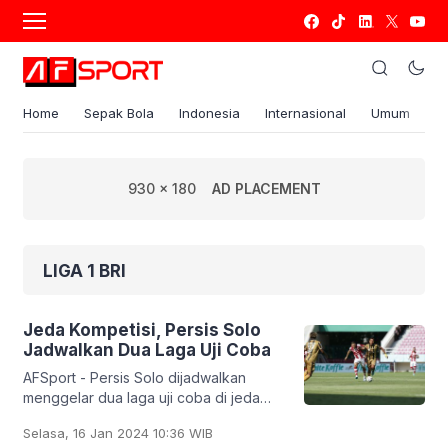
Home
Sepak Bola
Indonesia
Internasional
Umum
S
930 x 180
AD PLACEMENT
LIGA 1 BRI
Jeda Kompetisi, Persis Solo
Jadwalkan Dua Laga Uji Coba
AFSport - Persis Solo dijadwalkan
menggelar dua laga uji coba di jeda
kompetisi BRI Liga 1 2023/2024 untuk
Selasa, 16 Jan 2024 10:36 WIB
mematangkan kesiapan tim. Dilansir dari