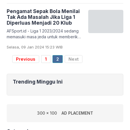
Pengamat Sepak Bola Menilai
Tak Ada Masalah Jika Liga 1
Diperluas Menjadi 20 Klub
AFSport.id - Liga 1 2023/2024 sedang
memasuki masa jeda untuk memberikan
dukungan kepada timnas Indonesia
Selasa, 09 Jan 2024 15:23 WIB
yang tengah berjuang di Piala Asia
2023. Dalam
Previous
1
2
Next
Trending Minggu Ini
300 x 100
AD PLACEMENT