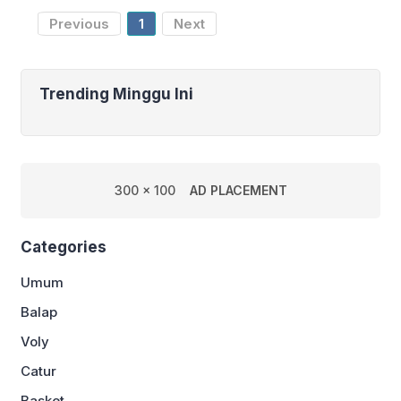
pemasukan bagi
Previous
1
Next
Trending Minggu Ini
300 x 100
AD PLACEMENT
Categories
Umum
Balap
Voly
Catur
Basket