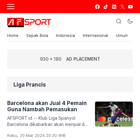
Home
Sepak Bola
Indonesia
Internasional
Umum
S
930 x 180
AD PLACEMENT
Liga Prancis
Barcelona akan Jual 4 Pemain
Guna Nambah Pemasukan
AFSPORT.id -- Klub Liga Spanyol
Barcelona dikabarkan akan menjual 4
pemainnya pada bursa transfer musim
Rabu, 20 Mar 2024 20:30 WIB
panas mendatang untuk menambah