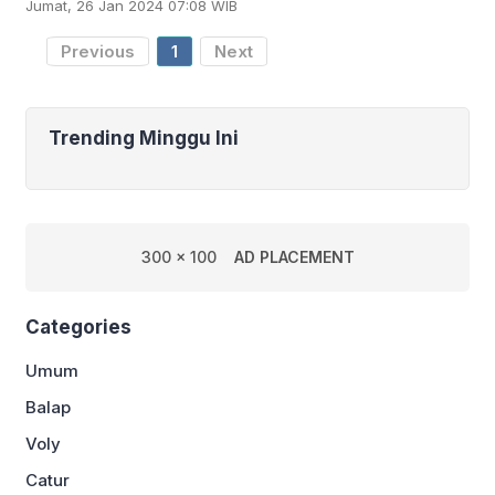
Jumat, 26 Jan 2024 07:08 WIB
143-110 dalam pertandingan yang
mengulang laga Final NBA
Previous
1
Next
Trending Minggu Ini
300 x 100
AD PLACEMENT
Categories
Umum
Balap
Voly
Catur