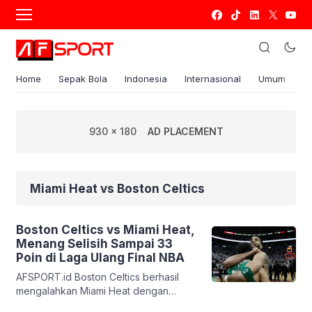
Home
Sepak Bola
Indonesia
Internasional
Umum
S
930 x 180
AD PLACEMENT
Miami Heat vs Boston Celtics
Boston Celtics vs Miami Heat,
Menang Selisih Sampai 33
Poin di Laga Ulang Final NBA
AFSPORT.id Boston Celtics berhasil
mengalahkan Miami Heat dengan
selisih angka sampai 33 poin, yakni