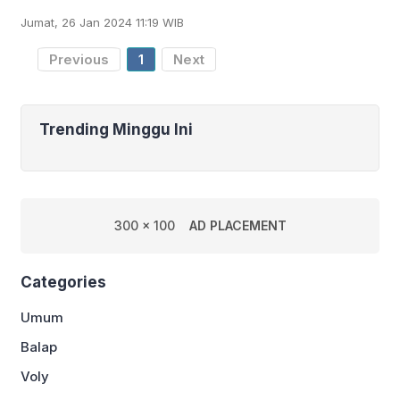
mengatasi duel sengit melawan wakil
Jumat, 26 Jan 2024 11:19 WIB
Jepang Nozomi Okuhara setelah kalah
20-22, 11-21
Previous
1
Next
Trending Minggu Ini
300 x 100
AD PLACEMENT
Categories
Umum
Balap
Voly