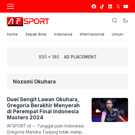
Home
Sepak Bola
Indonesia
Internasional
Umum
S
930 x 180
AD PLACEMENT
Nozomi Okuhara
Duel Sengit Lawan Okuhara,
Gregoria Berakhir Menyerah
di Perempat Final Indonesia
Masters 2024
AFSPORT.id -- Tunggal putri Indonesia
Gregoria Mariska Tunjung tidak mampu