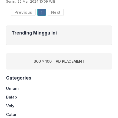
Senin, 25 Mar 2024 10:09 WIB
timnas Italia- berhasil meraih
kemenangan
Previous
1
Next
Trending Minggu Ini
300 x 100
AD PLACEMENT
Categories
Umum
Balap
Voly
Catur