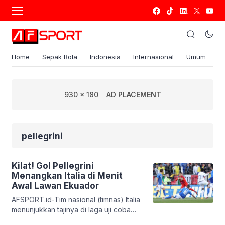
Home
Sepak Bola
Indonesia
Internasional
Umum
S
930 x 180
AD PLACEMENT
pellegrini
Kilat! Gol Pellegrini
Menangkan Italia di Menit
Awal Lawan Ekuador
AFSPORT.id-Tim nasional (timnas) Italia
menunjukkan tajinya di laga uji coba
melawan Ekuador. Gli Azzurri -julukan