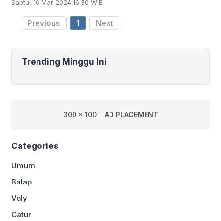
Sabtu, 16 Mar 2024 16:30 WIB
Championhip (ARRC) 2024 kelas Asia
Production 250
Previous
1
Next
Trending Minggu Ini
300 x 100
AD PLACEMENT
Categories
Umum
Balap
Voly
Catur