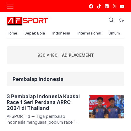
Home
Sepak Bola
Indonesia
Internasional
Umum
S
930 x 180
AD PLACEMENT
Pembalap Indonesia
3 Pembalap Indonesia Kuasai
Race 1 Seri Perdana ARRC
2024 di Thailand
AFSPORT.id -- Tiga pembalap
Indonesia menguasai podium race 1
seri perdana Asia Road Racing