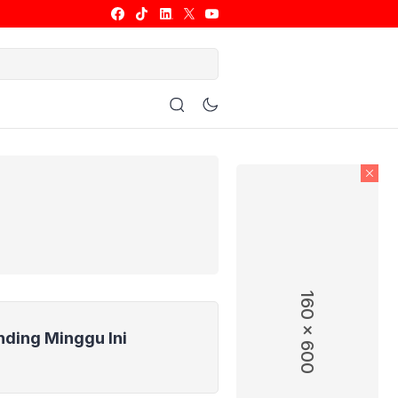
ulu Tangkis
Basket
Allsport
160 x 600
nding Minggu Ini