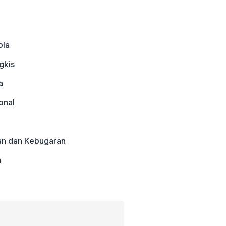
ola
gkis
a
onal
an dan Kebugaran
a