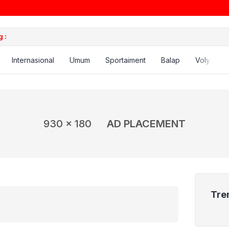
 :
Internasional
Umum
Sportaiment
Balap
Voly
B
930 x 180
AD PLACEMENT
Tre