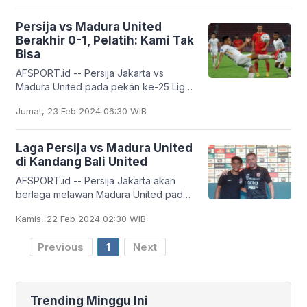
(6/11)
Persija vs Madura United
Berakhir 0-1, Pelatih: Kami Tak
Bisa
AFSPORT.id -- Persija Jakarta vs
Madura United pada pekan ke-25 Liga
1 Indonesia berakhir 0-1. Hingga akhir
Jumat, 23 Feb 2024 06:30 WIB
pertandingan, Persija tidak mampu
mencetak
Laga Persija vs Madura United
di Kandang Bali United
AFSPORT.id -- Persija Jakarta akan
berlaga melawan Madura United pada
pekan ke-25 Liga 1 Indonesia
Kamis, 22 Feb 2024 02:30 WIB
2023/2024. Laga Persija vs Madura
United digelar di Stadion
Previous
1
Next
Trending Minggu Ini