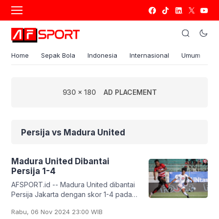
Home
Sepak Bola
Indonesia
Internasional
Umum
S
930 x 180
AD PLACEMENT
Persija vs Madura United
Madura United Dibantai
Persija 1-4
AFSPORT.id -- Madura United dibantai
Persija Jakarta dengan skor 1-4 pada
pertandingan Liga 1 di Stadion
Rabu, 06 Nov 2024 23:00 WIB
Pakansari, Kabupaten Bogor, Rabu