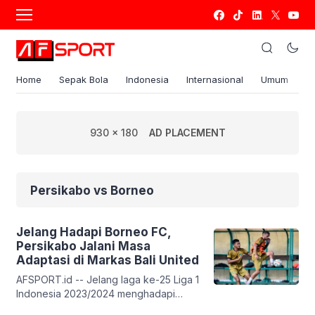
Home
Sepak Bola
Indonesia
Internasional
Umum
S
930 x 180
AD PLACEMENT
Persikabo vs Borneo
Jelang Hadapi Borneo FC,
Persikabo Jalani Masa
Adaptasi di Markas Bali United
AFSPORT.id -- Jelang laga ke-25 Liga 1
Indonesia 2023/2024 menghadapi
Borneo FC, Tim Persikabo 1973