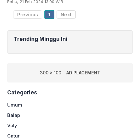
Rabu, 21 Feb 2024 13:00 WIB
menjalani masa adaptasi di Bali untuk
mengasah
Previous
1
Next
Trending Minggu Ini
300 x 100
AD PLACEMENT
Categories
Umum
Balap
Voly
Catur