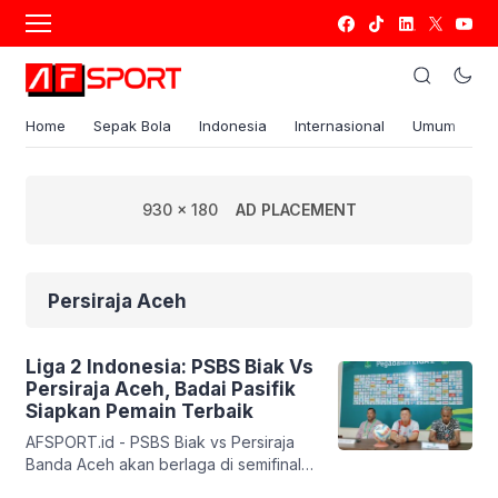
Home
Sepak Bola
Indonesia
Internasional
Umum
S
930 x 180
AD PLACEMENT
Persiraja Aceh
Liga 2 Indonesia: PSBS Biak Vs
Persiraja Aceh, Badai Pasifik
Siapkan Pemain Terbaik
AFSPORT.id - PSBS Biak vs Persiraja
Banda Aceh akan berlaga di semifinal
leg dua Liga 2 Indonesia di Stadion