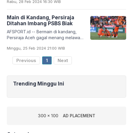
Rabu, 28 Feb 2024 16:30 WIB
Cenderawasih Biak, pada Kamis (29/2)
besok. Skuad
Main di Kandang, Persiraja
Ditahan Imbang PSBS Biak
AFSPORT.id -- Bermain di kandang,
Persiraja Aceh gagal menang melawan
PSBS Biak. Persiraja ditahan imbang 1-1
Minggu, 25 Feb 2024 21:00 WIB
oleh klub asal Papua itu. Pertandingan
Previous
1
Next
Trending Minggu Ini
300 x 100
AD PLACEMENT