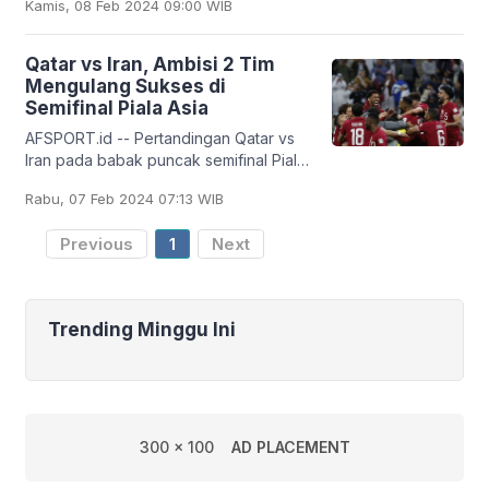
Kamis, 08 Feb 2024 09:00 WIB
Stadion Al Thumama, Al Rayyan, pada
Rabu (7/2). Pelatih
Qatar vs Iran, Ambisi 2 Tim
Mengulang Sukses di
Semifinal Piala Asia
AFSPORT.id -- Pertandingan Qatar vs
Iran pada babak puncak semifinal Piala
Asia 2024 akan berlangsung di Stadion
Rabu, 07 Feb 2024 07:13 WIB
Al Thumama, Qatar, Rabu (7/2/2024)
malam
Previous
1
Next
Trending Minggu Ini
300 x 100
AD PLACEMENT