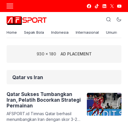
Home
Sepak Bola
Indonesia
Internasional
Umum
S
930 x 180
AD PLACEMENT
Qatar vs Iran
Qatar Sukses Tumbangkan
Iran, Pelatih Bocorkan Strategi
Permainan
AFSPORT.id Timnas Qatar berhasil
menumbangkan Iran dengan skor 3-2
pada babak semifinal Piala Asia di