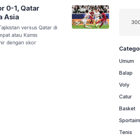
or 0-1, Qatar
a Asia
300
jikistan versus Qatar di
mpat atau Kamis
khir dengan skor
Catego
Umum
Balap
Voly
Catur
Basket
Sportaim
Tenis