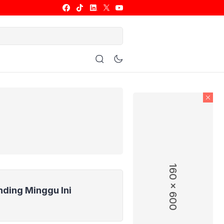
ulu Tangkis
Basket
Allsport
160 x 600
nding Minggu Ini