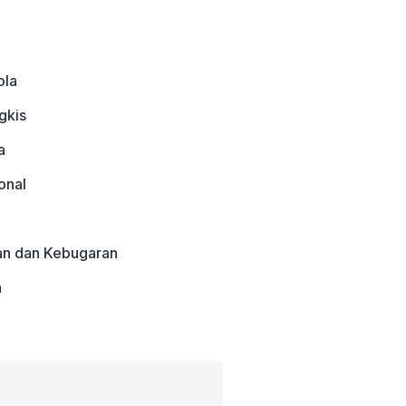
ola
gkis
a
onal
an dan Kebugaran
a