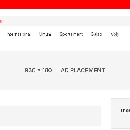
 :
Internasional
Umum
Sportaiment
Balap
Voly
B
930 x 180
AD PLACEMENT
Tre