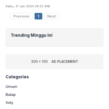
Rambitan dan Rahmat Hidayat
Rabu, 31 Jan 2024 06:32 WIB
mencatatkan debut manis dengan
meraih kemenangan di babak
Previous
1
Next
Trending Minggu Ini
300 x 100
AD PLACEMENT
Categories
Umum
Balap
Voly