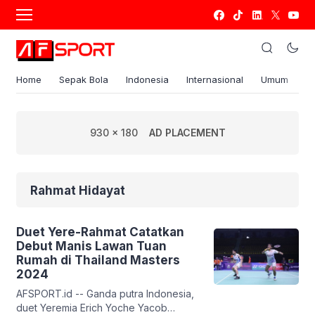
Home
Sepak Bola
Indonesia
Internasional
Umum
S
930 x 180
AD PLACEMENT
Rahmat Hidayat
Duet Yere-Rahmat Catatkan
Debut Manis Lawan Tuan
Rumah di Thailand Masters
2024
AFSPORT.id -- Ganda putra Indonesia,
duet Yeremia Erich Yoche Yacob