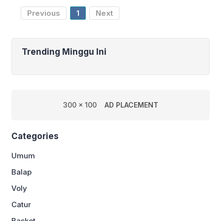
tercipta karena bunuh diri
Previous
1
Next
Trending Minggu Ini
300 x 100
AD PLACEMENT
Categories
Umum
Balap
Voly
Catur
Basket