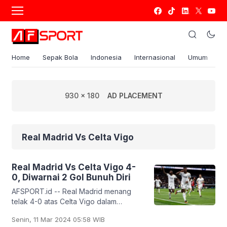
Home
Sepak Bola
Indonesia
Internasional
Umum
S
930 x 180
AD PLACEMENT
Real Madrid Vs Celta Vigo
Real Madrid Vs Celta Vigo 4-
0, Diwarnai 2 Gol Bunuh Diri
AFSPORT.id -- Real Madrid menang
telak 4-0 atas Celta Vigo dalam
pertandingan lanjutan pekan ke-28
Senin, 11 Mar 2024 05:58 WIB
Liga Spanyol. Dua dari empat gol