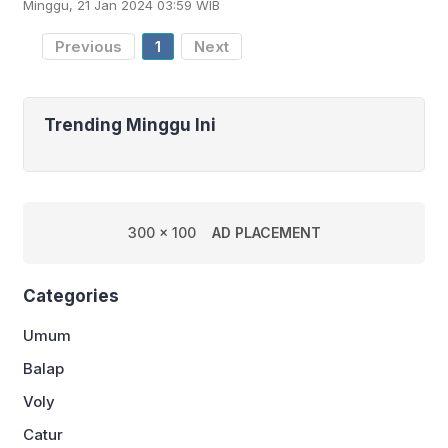
Minggu, 21 Jan 2024 03:59 WIB
setempat, berakhir dengan
kemenangan Roma. Roma
Previous
1
Next
Trending Minggu Ini
300 x 100
AD PLACEMENT
Categories
Umum
Balap
Voly
Catur