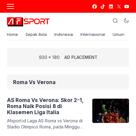
Home
Sepak Bola
Indonesia
Internasional
Umum
S
930 x 180
AD PLACEMENT
Roma Vs Verona
AS Roma Vs Verona: Skor 2-1,
Roma Naik Posisi 8 di
Klasemen Liga Italia
Afsport.id Laga AS Roma vs Verona di
Stadio Olimpico Roma, pada Minggu
(21/1/2024) dini hari WIB atau Sabtu