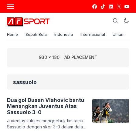
Home
Sepak Bola
Indonesia
Internasional
Umum
S
930 x 180
AD PLACEMENT
sassuolo
Dua gol Dusan Vlahovic bantu
Menangkan Juventus Atas
Sassuolo 3-0
Juventus sukses menggebuk tim tamu
Sassuolo dengan skor 3-0 dalam dalam
lanjutan pekan ke-20 Liga Italia di