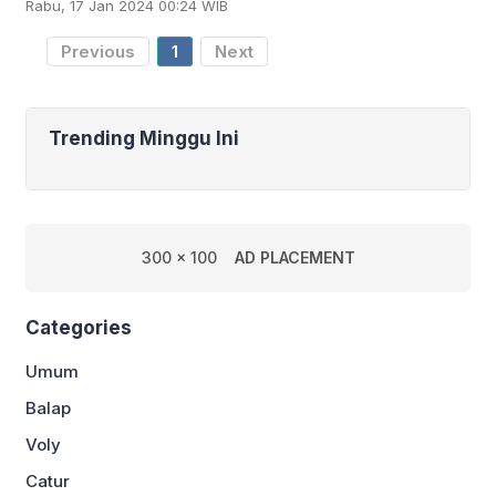
Rabu, 17 Jan 2024 00:24 WIB
Allianz Stadium pada Rabu dini hari
WIB. Dua gol
Previous
1
Next
Trending Minggu Ini
300 x 100
AD PLACEMENT
Categories
Umum
Balap
Voly
Catur