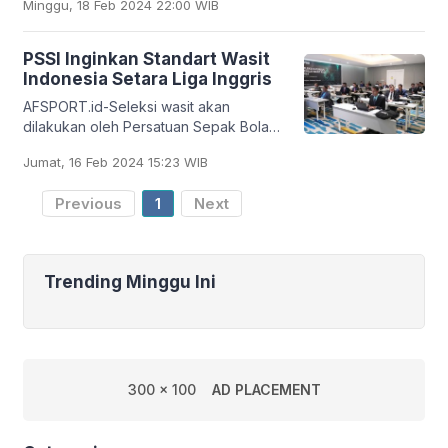
Minggu, 18 Feb 2024 22:00 WIB
dan seleksi penilai wasit terhadap
enam wasit terpilih, di
PSSI Inginkan Standart Wasit
Indonesia Setara Liga Inggris
AFSPORT.id-Seleksi wasit akan
dilakukan oleh Persatuan Sepak Bola
Seluruh Indonesia (PSSI) aada tanggal
Jumat, 16 Feb 2024 15:23 WIB
14 hingga 18 Februari mendatang.
Organisasi sepak bola
Previous
1
Next
Trending Minggu Ini
300 x 100
AD PLACEMENT