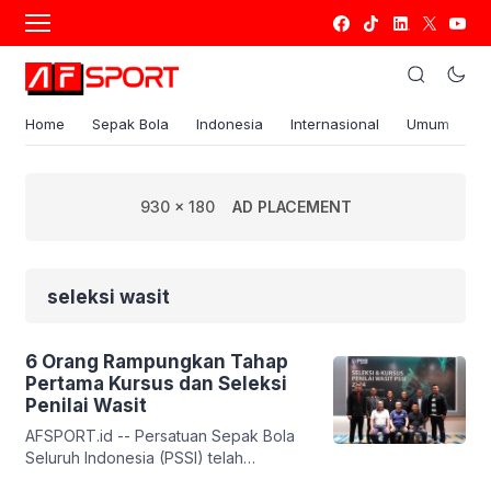
Home
Sepak Bola
Indonesia
Internasional
Umum
S
930 x 180
AD PLACEMENT
seleksi wasit
6 Orang Rampungkan Tahap
Pertama Kursus dan Seleksi
Penilai Wasit
AFSPORT.id -- Persatuan Sepak Bola
Seluruh Indonesia (PSSI) telah
merampungkan tahap pertama kursus