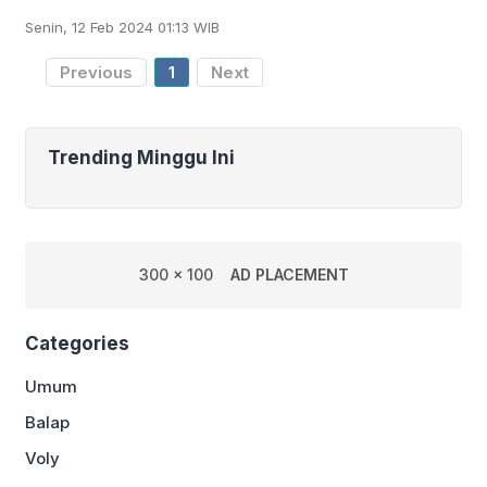
lewat gol tunggal Isaac Romero dalam
Senin, 12 Feb 2024 01:13 WIB
laga ke-24 La Liga di Stadion Ramón
Sánchez P
Previous
1
Next
Trending Minggu Ini
300 x 100
AD PLACEMENT
Categories
Umum
Balap
Voly