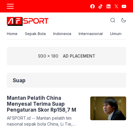
Home
Sepak Bola
Indonesia
Internasional
Umum
S
930 x 180
AD PLACEMENT
Suap
Mantan Pelatih China
Menyesal Terima Suap
Pengaturan Skor Rp158,7 M
AFSPORT.id -- Mantan pelatih tim
nasional sepak bola China, Li Tie,
mengaku pernah menerima suap