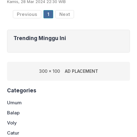
Kamis, 28 Mar 2024 22:30 WIB
sekitar 10 juta dolar AS atau Rp158,7
miliar. Ia kini merasa
Previous
1
Next
Trending Minggu Ini
300 x 100
AD PLACEMENT
Categories
Umum
Balap
Voly
Catur