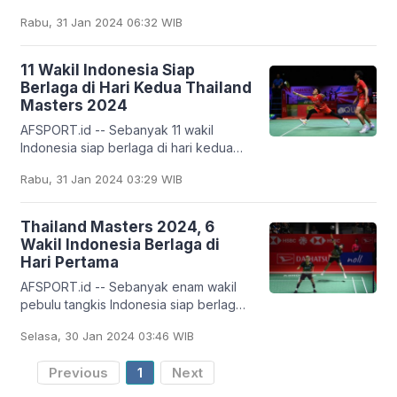
Rambitan dan Rahmat Hidayat
Rabu, 31 Jan 2024 06:32 WIB
mencatatkan debut manis dengan
meraih kemenangan di babak
11 Wakil Indonesia Siap
Berlaga di Hari Kedua Thailand
Masters 2024
AFSPORT.id -- Sebanyak 11 wakil
Indonesia siap berlaga di hari kedua
turnamen bulu tangkis Thailand Masters
Rabu, 31 Jan 2024 03:29 WIB
2024, pada Rabu (31/1/2024) hari ini.
Dari
Thailand Masters 2024, 6
Wakil Indonesia Berlaga di
Hari Pertama
AFSPORT.id -- Sebanyak enam wakil
pebulu tangkis Indonesia siap berlaga
pada hari pertama turnamen bulu
Selasa, 30 Jan 2024 03:46 WIB
tangkis Thailand Masters 2024, pada
Selasa (30/1/2024)
Previous
1
Next