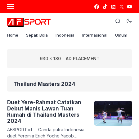
Home
Sepak Bola
Indonesia
Internasional
Umum
S
930 x 180
AD PLACEMENT
Thailand Masters 2024
Duet Yere-Rahmat Catatkan
Debut Manis Lawan Tuan
Rumah di Thailand Masters
2024
AFSPORT.id -- Ganda putra Indonesia,
duet Yeremia Erich Yoche Yacob