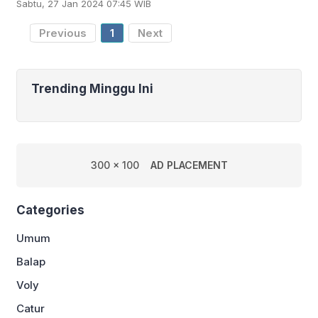
Sabtu, 27 Jan 2024 07:45 WIB
Undawn All Star 2024 yang akan
digelar akhir pekan ini. Ada
Previous
1
Next
Trending Minggu Ini
300 x 100
AD PLACEMENT
Categories
Umum
Balap
Voly
Catur