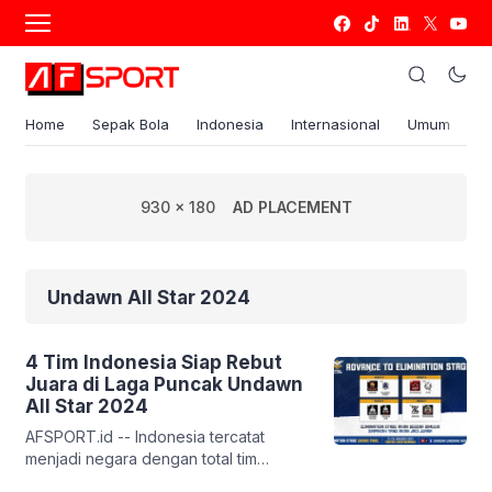
Home
Sepak Bola
Indonesia
Internasional
Umum
S
930 x 180
AD PLACEMENT
Undawn All Star 2024
4 Tim Indonesia Siap Rebut
Juara di Laga Puncak Undawn
All Star 2024
AFSPORT.id -- Indonesia tercatat
menjadi negara dengan total tim
terbanyak di semifinal turnamen