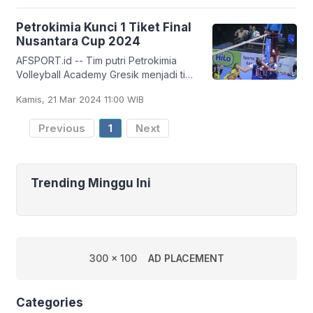
mengalahkan
Petrokimia Kunci 1 Tiket Final
Nusantara Cup 2024
AFSPORT.id -- Tim putri Petrokimia
Volleyball Academy Gresik menjadi tim
putri pertama yang mengunci satu tiket
Kamis, 21 Mar 2024 11:00 WIB
lolos ke babak final kejuaraan bola voli
Previous
1
Next
Trending Minggu Ini
300 x 100
AD PLACEMENT
Categories