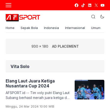
Home
Sepak Bola
Indonesia
Internasional
Umum
S
930 x 180
AD PLACEMENT
Vita Solo
Elang Laut Juara Ketiga
Nusantara Cup 2024
AFSPORT.id -- Tim voly putri Elang Laut
Subang berhasil meraih juara ketiga di
Nusantara Cup 2024. Elang Laut
Minggu, 24 Mar 2024 10:00 WIB
memastikan diri juara ketiga usai