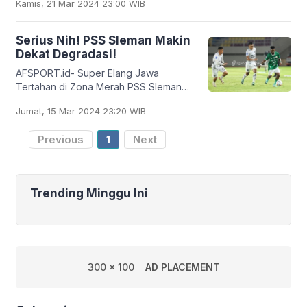
Kamis, 21 Mar 2024 23:00 WIB
reguler series menyisakan 5 laga lagi.
Tim
Serius Nih! PSS Sleman Makin
Dekat Degradasi!
AFSPORT.id- Super Elang Jawa
Tertahan di Zona Merah PSS Sleman
gagal meraih poin penuh di kandang
Jumat, 15 Mar 2024 23:20 WIB
sendiri saat menjamu Borneo FC
Samarinda dalam lanjutan
Previous
1
Next
Trending Minggu Ini
300 x 100
AD PLACEMENT