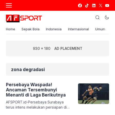
Home
Sepak Bola
Indonesia
Internasional
Umum
S
930 x 180
AD PLACEMENT
zona degradasi
Persebaya Waspada!
Ancaman Tersembunyi
Menanti di Laga Berikutnya
AFSPORT.id-Persebaya Surabaya
terus intens melakukan persiapan di
jeda BRI Liga 1 2023/24. Apalagi babak