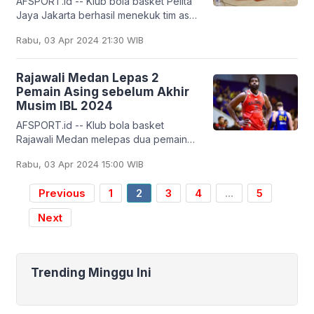
AFSPORT.id -- Klub bola basket Pelita
Jaya Jakarta berhasil menekuk tim asal
Thailand Hi-Tech Basketball Club (HIT)
Rabu, 03 Apr 2024 21:30 WIB
dalam kompetisi Basketball Champions
League
Rajawali Medan Lepas 2
Pemain Asing sebelum Akhir
Musim IBL 2024
AFSPORT.id -- Klub bola basket
Rajawali Medan melepas dua pemain
asing miliknya, yaitu Wendell Lewis dan
Rabu, 03 Apr 2024 15:00 WIB
Quintin Dove. Lewis dan Dove dilepas
sebelum akhir
Previous
1
2
3
4
...
5
Next
Trending Minggu Ini