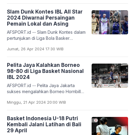
Indiana Pacers. Brunson
Slam Dunk Kontes IBL All Star
2024 Diwarnai Persaingan
Pemain Lokal dan Asing
AFSPORT.id -- Slam Dunk Kontes dalam
pertunjukan di Liga Bola Basker
Indonesia (IBL) All Star 2024 diwarnai
Jumat, 26 Apr 2024 17:30 WIB
persaingan pemain lokal dan asing
yang kerap
Pelita Jaya Kalahkan Borneo
98-80 di Liga Basket Nasional
IBL 2024
AFSPORT.id -- Pelita Jaya Jakarta
sukses mengalahkan Borneo Hornbills
98-80 dalam liga basket nasional IBL
Minggu, 21 Apr 2024 20:00 WIB
2024. Laga Pelita Jaya Vs Borneo
Hornbills digelar
Basket Indonesia U-18 Putri
Kembali Jalani Latihan di Bali
29 April