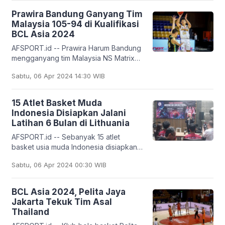
Prawira Bandung Ganyang Tim
Malaysia 105-94 di Kualifikasi
BCL Asia 2024
AFSPORT.id -- Prawira Harum Bandung
mengganyang tim Malaysia NS Matrix
Deers pada laga terakhir fase grup
Sabtu, 06 Apr 2024 14:30 WIB
Kualifikasi Basketball Champions
League (BCL) Asia
15 Atlet Basket Muda
Indonesia Disiapkan Jalani
Latihan 6 Bulan di Lithuania
AFSPORT.id -- Sebanyak 15 atlet
basket usia muda Indonesia disiapkan
untuk menjalani latihan selama enam
Sabtu, 06 Apr 2024 00:30 WIB
bulan di Lithuania. Syaratnya 15 atlet
basket itu
BCL Asia 2024, Pelita Jaya
Jakarta Tekuk Tim Asal
Thailand