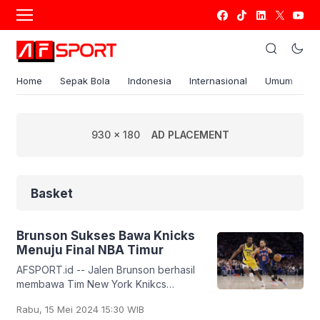
Home
Sepak Bola
Indonesia
Internasional
Umum
S
930 x 180
AD PLACEMENT
Basket
Brunson Sukses Bawa Knicks
Menuju Final NBA Timur
AFSPORT.id -- Jalen Brunson berhasil
membawa Tim New York Knikcs
selangkah lagi ke babak Final NBA
Rabu, 15 Mei 2024 15:30 WIB
Wilayah Timur usai unggul 3-2 atas