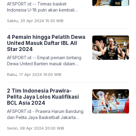
AFSPORT.id -- Timnas basket
Indonesia U-18 putri akan kembali
menjalani pemusatan latihan (TC) di Bali
Sabtu, 20 Apr 2024 15:30 WIB
pada 29 April 2024. Saat ini para
pemain masih diberi
4 Pemain hingga Pelatih Dewa
United Masuk Daftar IBL All
Star 2024
AFSPORT.id -- Empat pemain bintang
Dewa United Banten masuk dalam
daftar pemain IBL All-Star 2024. Empat
Rabu, 17 Apr 2024 14:00 WIB
pemain itu yaitu Kaleb Ramot Gemilang,
Gelvis Solano,
2 Tim Indonesia Prawira-
Pelita Jaya Lolos Kualifikasi
BCL Asia 2024
AFSPORT.id - Prawira Harum Bandung
dan Pelita Jaya Basketball Jakarta
berhasil lolos menuju kualifikasi
Senin, 08 Apr 2024 20:00 WIB
Basketball Champions League (BCL)
Asia 2024 putaran