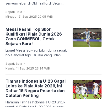
senyum lebar di Old Trafford. Setan
Merah sukses membungkam Chelsea
.
Sepak Bola
2-1 dalam lanjutan Liga Inggris, Sabtu
Minggu, 21 Sep 2025 20:05 WIB
(20/9/2025). Bruno
Messi Resmi Top Skor
Kualifikasi Piala Dunia 2026
Zona CONMEBOL, Cetak
Sejarah Baru!
Lionel Messi lagi-lagi bikin dunia sepak
bola angkat topi. Di usia yang udah
nggak muda lagi, kapten Argentina ini
.
Sepak Bola
mencatatkan sejarah baru: untuk
Kamis, 11 Sep 2025 23:34 WIB
pertama
Timnas Indonesia U-23 Gagal
Lolos ke Piala Asia 2026, Ini
Daftar 16 Negara Peserta dan
Catatan Penting
Harapan Timnas Indonesia U-23 untuk
tampil di Piala Asia U-23 2026 akhirnya