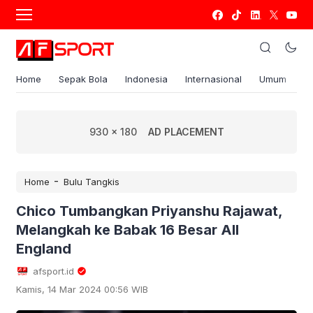
Home
Sepak Bola
Indonesia
Internasional
Umum
S
930 x 180
AD PLACEMENT
-
Home
Bulu Tangkis
Chico Tumbangkan Priyanshu Rajawat,
Melangkah ke Babak 16 Besar All
England
afsport.id
Kamis, 14 Mar 2024 00:56 WIB