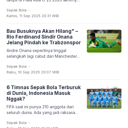
harus kandas. Garuda Muda hanya
.
Sepak Bola
mampu finis sebagai runner-up Grup J
Kamis, 11 Sep 2025 20:31 WIB
dengan empat
Bau Busuknya Akan Hilang" –
Rio Ferdinand Sindir Onana
Jelang Pindah ke Trabzonspor
Andre Onana sepertinya tinggal
selangkah lagi cabut dari Manchester
United. Kiper asal Kamerun itu bakal
.
Sepak Bola
dipinjamkan ke klub Turki,
Rabu, 10 Sep 2025 20:07 WIB
Trabzonspor. Dan
6 Timnas Sepak Bola Terburuk
di Dunia, Indonesia Masuk
Nggak?
FIFA saat ini punya 210 anggota dari
seluruh dunia. Ada yang jadi raksasa
sepak bola seperti Brasil, Jerman,
.
Sepak Bola
Argentina, hingga Prancis, tapi ada juga