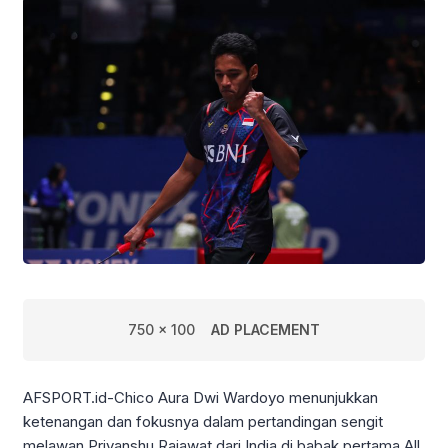
750 x 100
AD PLACEMENT
AFSPORT.id-Chico Aura Dwi Wardoyo menunjukkan
ketenangan dan fokusnya dalam pertandingan sengit
melawan Priyanshu Rajawat dari India di babak pertama All