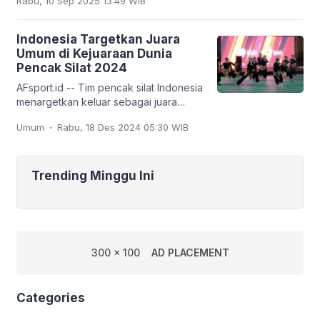
Rabu, 10 Sep 2025 13:49 WIB
tim
Indonesia Targetkan Juara
Umum di Kejuaraan Dunia
Pencak Silat 2024
AFsport.id -- Tim pencak silat Indonesia
menargetkan keluar sebagai juara
umum pada Kejuaraan Dunia Pencak
.
Umum
Rabu, 18 Des 2024 05:30 WIB
Silat ke-20 dan Kejuaraan Dunia
Pencak Silat Junior
Trending Minggu Ini
300 x 100
AD PLACEMENT
Categories