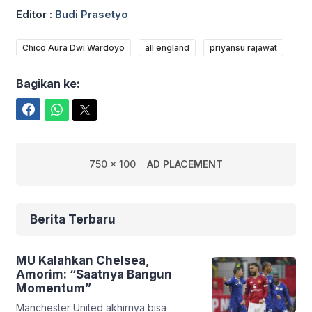
Editor :
Budi Prasetyo
Chico Aura Dwi Wardoyo
all england
priyansu rajawat
Bagikan ke:
Facebook
WhatsApp
Twitter
750 x 100
AD PLACEMENT
Berita Terbaru
MU Kalahkan Chelsea,
Amorim: “Saatnya Bangun
Momentum”
Manchester United akhirnya bisa