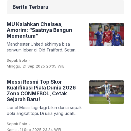
Berita Terbaru
MU Kalahkan Chelsea,
Amorim: “Saatnya Bangun
Momentum”
Manchester United akhirnya bisa
senyum lebar di Old Trafford. Setan
Merah sukses membungkam Chelsea
.
Sepak Bola
2-1 dalam lanjutan Liga Inggris, Sabtu
Minggu, 21 Sep 2025 20:05 WIB
(20/9/2025). Bruno
Messi Resmi Top Skor
Kualifikasi Piala Dunia 2026
Zona CONMEBOL, Cetak
Sejarah Baru!
Lionel Messi lagi-lagi bikin dunia sepak
bola angkat topi. Di usia yang udah
nggak muda lagi, kapten Argentina ini
.
Sepak Bola
mencatatkan sejarah baru: untuk
Kamis, 11 Sep 2025 23:34 WIB
pertama