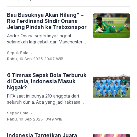
Bau Busuknya Akan Hilang" –
Rio Ferdinand Sindir Onana
Jelang Pindah ke Trabzonspor
Andre Onana sepertinya tinggal
selangkah lagi cabut dari Manchester
United. Kiper asal Kamerun itu bakal
.
Sepak Bola
dipinjamkan ke klub Turki,
Rabu, 10 Sep 2025 20:07 WIB
Trabzonspor. Dan
6 Timnas Sepak Bola Terburuk
di Dunia, Indonesia Masuk
Nggak?
FIFA saat ini punya 210 anggota dari
seluruh dunia. Ada yang jadi raksasa
sepak bola seperti Brasil, Jerman,
.
Sepak Bola
Argentina, hingga Prancis, tapi ada juga
Rabu, 10 Sep 2025 13:49 WIB
tim
Indonesia Targetkan Juara