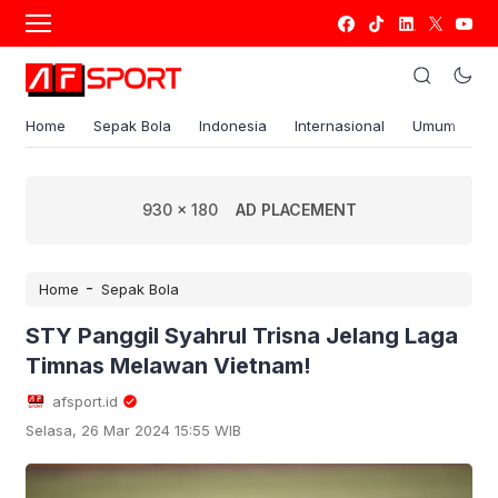
Home
Sepak Bola
Indonesia
Internasional
Umum
S
930 x 180
AD PLACEMENT
-
Home
Sepak Bola
STY Panggil Syahrul Trisna Jelang Laga
Timnas Melawan Vietnam!
afsport.id
Selasa, 26 Mar 2024 15:55 WIB