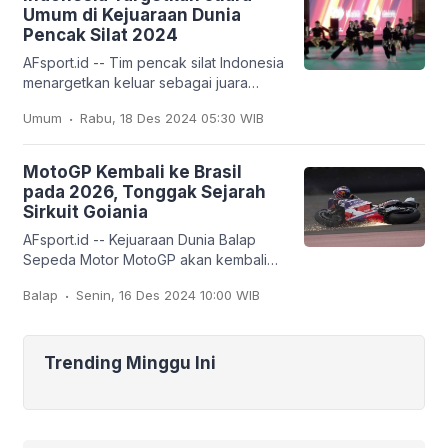
Umum di Kejuaraan Dunia
Pencak Silat 2024
AFsport.id -- Tim pencak silat Indonesia
menargetkan keluar sebagai juara
umum pada Kejuaraan Dunia Pencak
.
Umum
Rabu, 18 Des 2024 05:30 WIB
Silat ke-20 dan Kejuaraan Dunia
Pencak Silat Junior
MotoGP Kembali ke Brasil
pada 2026, Tonggak Sejarah
Sirkuit Goiania
AFsport.id -- Kejuaraan Dunia Balap
Sepeda Motor MotoGP akan kembali
berkompetisi di Sirkuit Goiania Ayrton
.
Balap
Senin, 16 Des 2024 10:00 WIB
Senna di Brasil, pada tahun 2026
hingga 2030.
Trending Minggu Ini