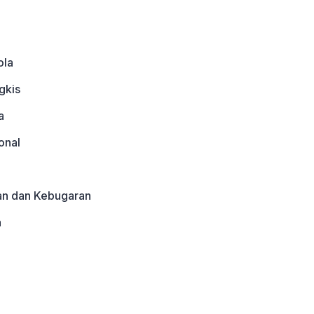
ola
gkis
a
onal
an dan Kebugaran
a