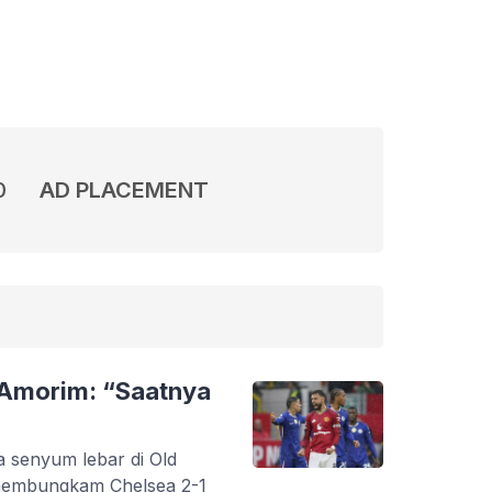
0
AD PLACEMENT
 Amorim: “Saatnya
a senyum lebar di Old
 membungkam Chelsea 2-1