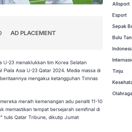
Allsport
Esport
Sepak B
0
AD PLACEMENT
Bulu Tan
Indonesi
Internasi
ia U-23 menaklukkan tim Korea Selatan
al Piala Asia U-23 Qatar 2024. Media massa di
Tinju
mberitaannya mengakui ketangguhan Timnas
Kesehat
Olahrag
 mereka meraih kemenangan adu penalti 11-10
k memastikan tempat bersejarah semifinal di
 tulis Qatar Tribune, dikutip Jumat