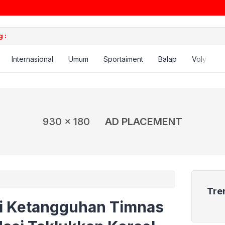
 :
Internasional
Umum
Sportaiment
Balap
Voly
B
930 x 180
AD PLACEMENT
Tre
i Ketangguhan Timnas