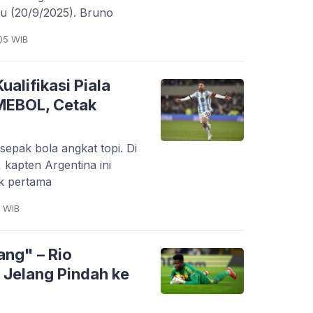
btu (20/9/2025). Bruno
05 WIB
alifikasi Piala
MEBOL, Cetak
a sepak bola angkat topi. Di
 kapten Argentina ini
uk pertama
4 WIB
ang" – Rio
 Jelang Pindah ke