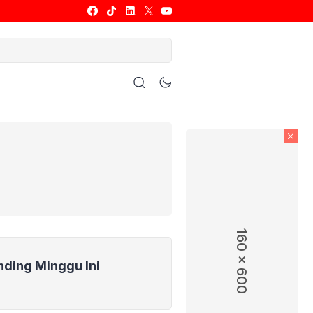
ulu Tangkis
Basket
Allsport
160 x 600
nding Minggu Ini