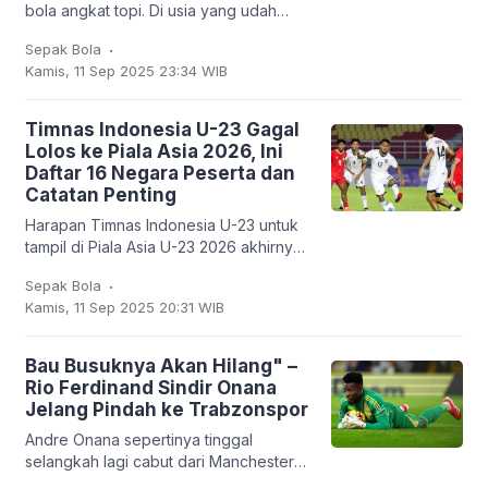
bola angkat topi. Di usia yang udah
nggak muda lagi, kapten Argentina ini
.
Sepak Bola
mencatatkan sejarah baru: untuk
Kamis, 11 Sep 2025 23:34 WIB
pertama
Timnas Indonesia U-23 Gagal
Lolos ke Piala Asia 2026, Ini
Daftar 16 Negara Peserta dan
Catatan Penting
Harapan Timnas Indonesia U-23 untuk
tampil di Piala Asia U-23 2026 akhirnya
harus kandas. Garuda Muda hanya
.
Sepak Bola
mampu finis sebagai runner-up Grup J
Kamis, 11 Sep 2025 20:31 WIB
dengan empat
Bau Busuknya Akan Hilang" –
Rio Ferdinand Sindir Onana
Jelang Pindah ke Trabzonspor
Andre Onana sepertinya tinggal
selangkah lagi cabut dari Manchester
United. Kiper asal Kamerun itu bakal