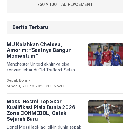
750 x 100
AD PLACEMENT
Berita Terbaru
MU Kalahkan Chelsea,
Amorim: “Saatnya Bangun
Momentum”
Manchester United akhirnya bisa
senyum lebar di Old Trafford. Setan
Merah sukses membungkam Chelsea
.
Sepak Bola
2-1 dalam lanjutan Liga Inggris, Sabtu
Minggu, 21 Sep 2025 20:05 WIB
(20/9/2025). Bruno
Messi Resmi Top Skor
Kualifikasi Piala Dunia 2026
Zona CONMEBOL, Cetak
Sejarah Baru!
Lionel Messi lagi-lagi bikin dunia sepak