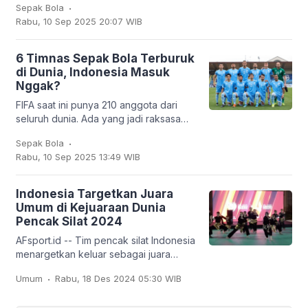
.
Sepak Bola
dipinjamkan ke klub Turki,
Rabu, 10 Sep 2025 20:07 WIB
Trabzonspor. Dan
6 Timnas Sepak Bola Terburuk
di Dunia, Indonesia Masuk
Nggak?
FIFA saat ini punya 210 anggota dari
seluruh dunia. Ada yang jadi raksasa
sepak bola seperti Brasil, Jerman,
.
Sepak Bola
Argentina, hingga Prancis, tapi ada juga
Rabu, 10 Sep 2025 13:49 WIB
tim
Indonesia Targetkan Juara
Umum di Kejuaraan Dunia
Pencak Silat 2024
AFsport.id -- Tim pencak silat Indonesia
menargetkan keluar sebagai juara
umum pada Kejuaraan Dunia Pencak
.
Umum
Rabu, 18 Des 2024 05:30 WIB
Silat ke-20 dan Kejuaraan Dunia
Pencak Silat Junior