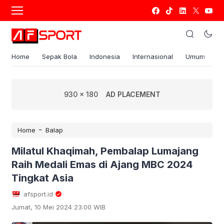
Home
Sepak Bola
Indonesia
Internasional
Umum
S
930 x 180
AD PLACEMENT
-
Home
Balap
Milatul Khaqimah, Pembalap Lumajang
Raih Medali Emas di Ajang MBC 2024
Tingkat Asia
afsport.id
Jumat, 10 Mei 2024 23:00 WIB