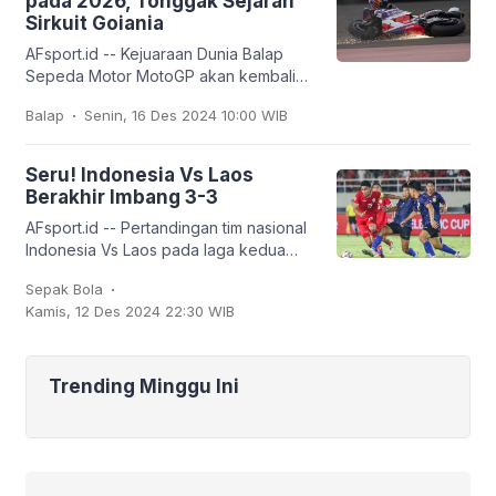
pada 2026, Tonggak Sejarah
Sirkuit Goiania
AFsport.id -- Kejuaraan Dunia Balap
Sepeda Motor MotoGP akan kembali
berkompetisi di Sirkuit Goiania Ayrton
.
Balap
Senin, 16 Des 2024 10:00 WIB
Senna di Brasil, pada tahun 2026
hingga 2030.
Seru! Indonesia Vs Laos
Berakhir Imbang 3-3
AFsport.id -- Pertandingan tim nasional
Indonesia Vs Laos pada laga kedua
grup B ASEAN Mitsubishi Electric Cup
.
Sepak Bola
2024 berlangsung seru dan berakhir
Kamis, 12 Des 2024 22:30 WIB
imbang 3-3.
Trending Minggu Ini