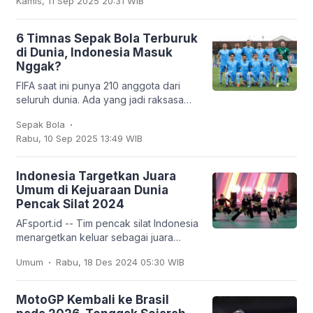
Kamis, 11 Sep 2025 20:31 WIB
dengan empat
6 Timnas Sepak Bola Terburuk
di Dunia, Indonesia Masuk
Nggak?
FIFA saat ini punya 210 anggota dari
seluruh dunia. Ada yang jadi raksasa
sepak bola seperti Brasil, Jerman,
.
Sepak Bola
Argentina, hingga Prancis, tapi ada juga
Rabu, 10 Sep 2025 13:49 WIB
tim
Indonesia Targetkan Juara
Umum di Kejuaraan Dunia
Pencak Silat 2024
AFsport.id -- Tim pencak silat Indonesia
menargetkan keluar sebagai juara
umum pada Kejuaraan Dunia Pencak
.
Umum
Rabu, 18 Des 2024 05:30 WIB
Silat ke-20 dan Kejuaraan Dunia
Pencak Silat Junior
MotoGP Kembali ke Brasil