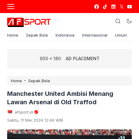
Home
Sepak Bola
Indonesia
Internasional
Umum
S
930 x 180
AD PLACEMENT
-
Home
Sepak Bola
Manchester United Ambisi Menang
Lawan Arsenal di Old Traffod
afsport.id
Sabtu, 11 Mei 2024 12:49 WIB