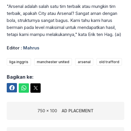
"Arsenal adalah salah satu tim terbaik atau mungkin tim
terbaik, apakah City atau Arsenal? Sangat aman dengan
bola, strukturnya sangat bagus. Kami tahu kami harus
bermain pada level maksimal untuk mendapatkan hasil,
tetapi kami mampu melakukannya," kata Erik ten Hag. (ai)
Editor :
Mahrus
liga inggris
manchester united
arsenal
old trafford
Bagikan ke:
Facebook
WhatsApp
Twitter
750 x 100
AD PLACEMENT