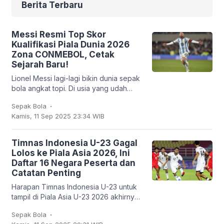
Berita Terbaru
Messi Resmi Top Skor
Kualifikasi Piala Dunia 2026
Zona CONMEBOL, Cetak
Sejarah Baru!
Lionel Messi lagi-lagi bikin dunia sepak
bola angkat topi. Di usia yang udah
nggak muda lagi, kapten Argentina ini
.
Sepak Bola
mencatatkan sejarah baru: untuk
Kamis, 11 Sep 2025 23:34 WIB
pertama
Timnas Indonesia U-23 Gagal
Lolos ke Piala Asia 2026, Ini
Daftar 16 Negara Peserta dan
Catatan Penting
Harapan Timnas Indonesia U-23 untuk
tampil di Piala Asia U-23 2026 akhirnya
harus kandas. Garuda Muda hanya
.
Sepak Bola
mampu finis sebagai runner-up Grup J