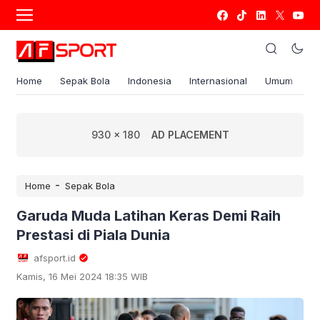
Home
Sepak Bola
Indonesia
Internasional
Umum
S
930 x 180
AD PLACEMENT
-
Home
Sepak Bola
Garuda Muda Latihan Keras Demi Raih
Prestasi di Piala Dunia
afsport.id
Kamis, 16 Mei 2024 18:35 WIB