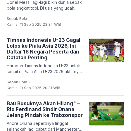
Lionel Messi lagi-lagi bikin dunia sepak
bola angkat topi. Di usia yang udah
nggak muda lagi, kapten Argentina ini
.
Sepak Bola
mencatatkan sejarah baru: untuk
Kamis, 11 Sep 2025 23:34 WIB
pertama
Timnas Indonesia U-23 Gagal
Lolos ke Piala Asia 2026, Ini
Daftar 16 Negara Peserta dan
Catatan Penting
Harapan Timnas Indonesia U-23 untuk
tampil di Piala Asia U-23 2026 akhirnya
harus kandas. Garuda Muda hanya
.
Sepak Bola
mampu finis sebagai runner-up Grup J
Kamis, 11 Sep 2025 20:31 WIB
dengan empat
Bau Busuknya Akan Hilang" –
Rio Ferdinand Sindir Onana
Jelang Pindah ke Trabzonspor
Andre Onana sepertinya tinggal
selangkah lagi cabut dari Manchester