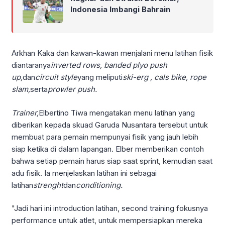
Indonesia Imbangi Bahrain
Arkhan Kaka dan kawan-kawan menjalani menu latihan fisik
diantaranya
inverted rows, banded plyo push
up,
dan
circuit style
yang meliputi
ski-erg , cals bike, rope
slam,
serta
prowler push.
Trainer,
Elbertino Tiwa mengatakan menu latihan yang
diberikan kepada skuad Garuda Nusantara tersebut untuk
membuat para pemain mempunyai fisik yang jauh lebih
siap ketika di dalam lapangan. Elber memberikan contoh
bahwa setiap pemain harus siap saat sprint, kemudian saat
adu fisik. Ia menjelaskan latihan ini sebagai
latihan
strenght
dan
conditioning.
"Jadi hari ini introduction latihan, second training fokusnya
performance untuk atlet, untuk mempersiapkan mereka