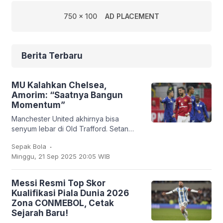
750 x 100
AD PLACEMENT
Berita Terbaru
MU Kalahkan Chelsea,
Amorim: “Saatnya Bangun
Momentum”
Manchester United akhirnya bisa
senyum lebar di Old Trafford. Setan
Merah sukses membungkam Chelsea
.
Sepak Bola
2-1 dalam lanjutan Liga Inggris, Sabtu
Minggu, 21 Sep 2025 20:05 WIB
(20/9/2025). Bruno
Messi Resmi Top Skor
Kualifikasi Piala Dunia 2026
Zona CONMEBOL, Cetak
Sejarah Baru!