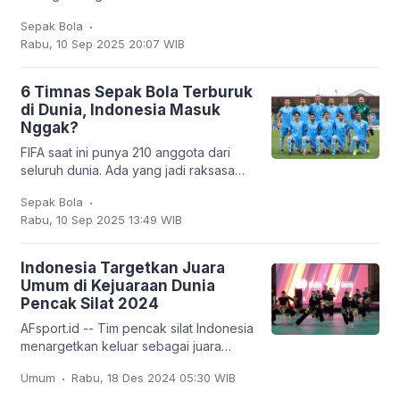
United. Kiper asal Kamerun itu bakal
.
Sepak Bola
dipinjamkan ke klub Turki,
Rabu, 10 Sep 2025 20:07 WIB
Trabzonspor. Dan
6 Timnas Sepak Bola Terburuk
di Dunia, Indonesia Masuk
Nggak?
FIFA saat ini punya 210 anggota dari
seluruh dunia. Ada yang jadi raksasa
sepak bola seperti Brasil, Jerman,
.
Sepak Bola
Argentina, hingga Prancis, tapi ada juga
Rabu, 10 Sep 2025 13:49 WIB
tim
Indonesia Targetkan Juara
Umum di Kejuaraan Dunia
Pencak Silat 2024
AFsport.id -- Tim pencak silat Indonesia
menargetkan keluar sebagai juara
umum pada Kejuaraan Dunia Pencak
.
Umum
Rabu, 18 Des 2024 05:30 WIB
Silat ke-20 dan Kejuaraan Dunia
Pencak Silat Junior